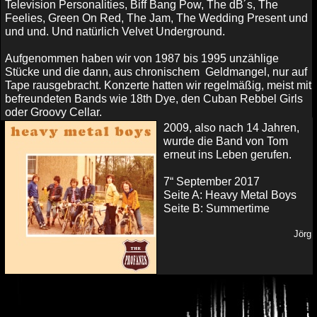
Television Personalities, Biff Bang Pow, The dB´s, The
Feelies, Green On Red, The Jam, The Wedding Present und
und und. Und natürlich Velvet Underground.
Aufgenommen haben wir von 1987 bis 1995 unzählige
Stücke und die dann, aus chronischem Geldmangel, nur auf
Tape rausgebracht. Konzerte hatten wir regelmäßig, meist mit
befreundeten Bands wie 18th Dye, den Cuban Rebbel Girls
oder Groovy Cellar.
2009, also nach 14 Jahren,
wurde die Band von Tom
erneut ins Leben gerufen.
7“ September 2017
Seite A: Heavy Metal Boys
Seite B: Summertime
Jörg